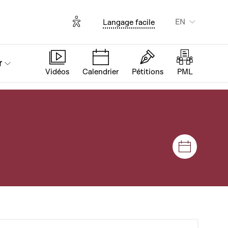
Options d'accessibilité
EN
Langage facile
r
Vidéos
Calendrier
Pétitions
PML
Sessions