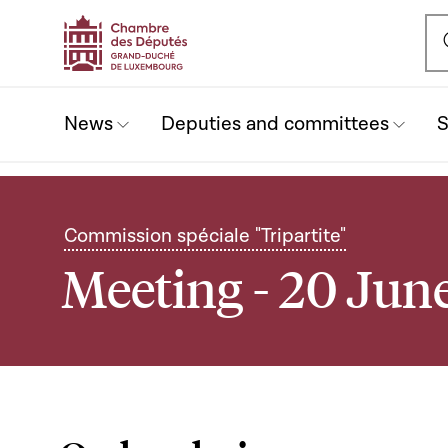
Ou
News
Deputies and committees
S
Commission spéciale "Tripartite"
Meeting - 20 Jun