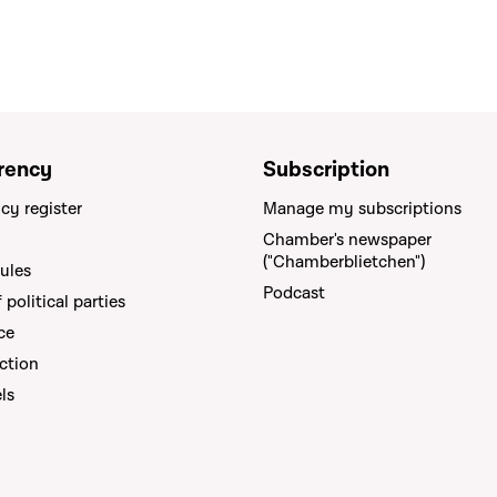
rency
Subscription
cy register
Manage my subscriptions
Chamber's newspaper
("Chamberblietchen")
rules
Podcast
political parties
ce
ction
els