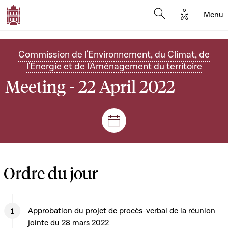
Options d'
Menu
Open search mod
Commission de l'Environnement, du Climat, de
l'Energie et de l'Aménagement du territoire
Meeting - 22 April 2022
Sessions and meetings
Ordre du jour
Approbation du projet de procès-verbal de la réunion
jointe du 28 mars 2022