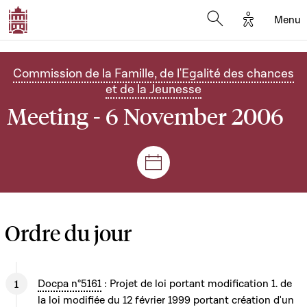
Options d'
Menu
Open search mod
Commission de la Famille, de l'Egalité des chances
et de la Jeunesse
Meeting - 6 November 2006
Sessions and meetings
Ordre du jour
Docpa n°5161
: Projet de loi portant modification 1. de
la loi modifiée du 12 février 1999 portant création d'un