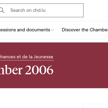
vrir l'écran de recherche
Search on chd.lu
essions and documents
Discover the Chambe
chances et de la Jeunesse
ember 2006