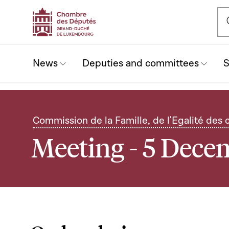
Ou
News
Deputies and committees
S
Commission de la Famille, de l'Egalité des 
Meeting - 5 Dec