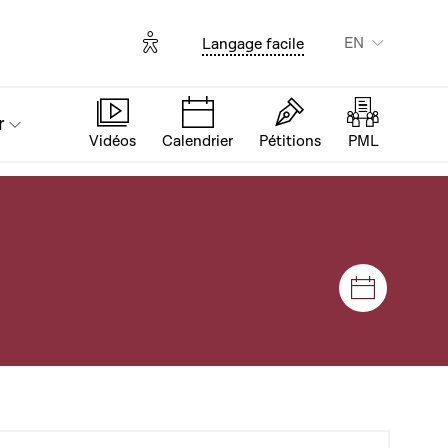
Options d'accessibilité
EN
Langage facile
r
Vidéos
Calendrier
Pétitions
PML
Sessions