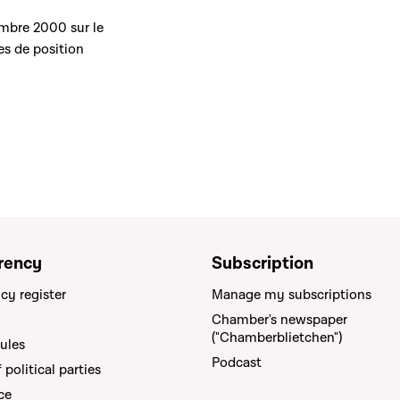
mbre 2000 sur le
es de position
rency
Subscription
cy register
Manage my subscriptions
Chamber's newspaper
("Chamberblietchen")
rules
Podcast
political parties
ce