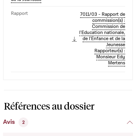
Rapport
7011/03 - Rapport de
commission(s) :
Commission de
l'Education nationale,
de l'Enfance et de la
Jeunesse
Rapporteur(s) :
Monsieur Edy
Mertens
Références au dossier
Avis
2