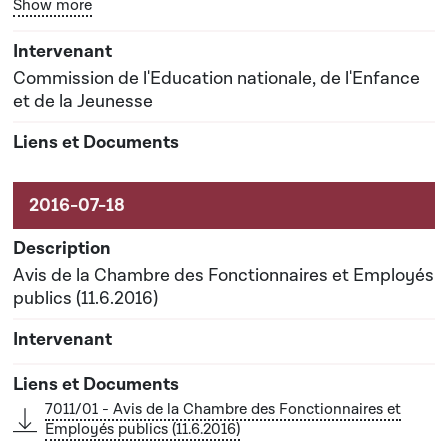
Bouton graphique servant à afficher ou cacher tous les él
Show more
Date prévisionnelle du rapport de commission : 16-
11-2016
Commission de l'Education nationale, de l'Enfance
et de la Jeunesse
Avis de la Chambre des Fonctionnaires et Employés
publics (11.6.2016)
7011/01 - Avis de la Chambre des Fonctionnaires et
Employés publics (11.6.2016)