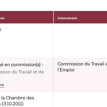
ion
Intervenant
é
Commission du Travail 
é en commission(s) :
l'Emploi
sion du Travail et de
i
ton graphique servant à afficher ou cacher tous les éléments de l
re
évisionnelle du rapport
e la Chambre des
mission : 12-03-2012
 (3.10.2011)