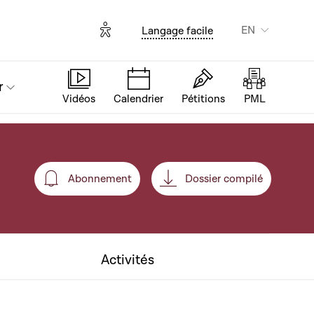
Options d'accessibilité
EN
Langage facile
r
Vidéos
Calendrier
Pétitions
PML
Abonnement
Dossier compilé
Abonnement
Activités