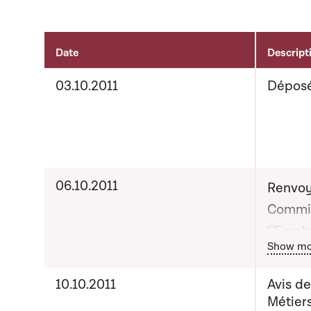
Date
Descript
Activités sur le dossier
03.10.2011
Dépos
06.10.2011
Renvoy
Commis
l'Emplo
Bou
Show mo
Date pr
10.10.2011
Avis d
de com
Métiers