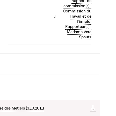
Rapport de
commission(s) :
Commission du
Travail et de
l'Emploi
Rapporteur(s) :
Madame Vera
Spautz
e des Métiers (3.10.2011)