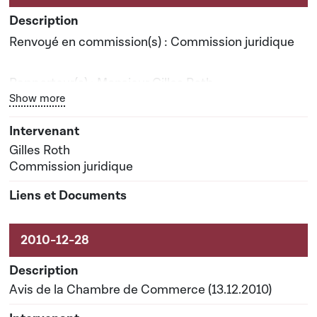
Renvoyé en commission(s) : Commission juridique
Rapporteur(s) : Monsieur Gilles Roth
Bouton graphique servant à afficher ou cacher tous les él
Show more
Date prévisionnelle du rapport de commission : 06-
07-2011
Gilles Roth
Commission juridique
Avis de la Chambre de Commerce (13.12.2010)