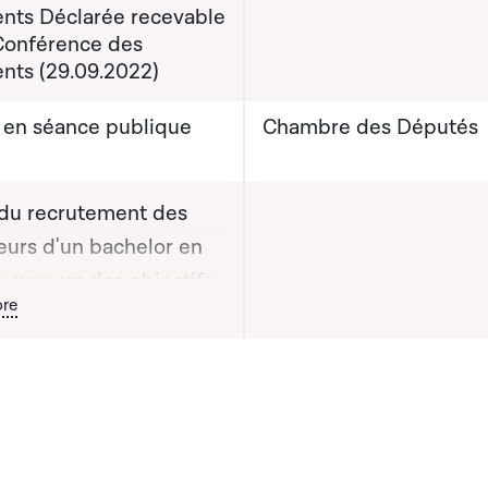
ents Déclarée recevable
 Conférence des
ents (29.09.2022)
) en séance publique
Chambre des Députés
 du recrutement des
eurs d'un bachelor en
n avec un des objectifs
ton graphique servant à afficher ou cacher tous les éléments de l
re
nseignement
ental (Quereinsteiger)