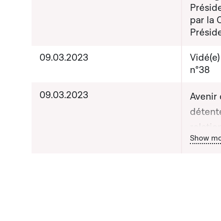
Présid
par la
Présid
09.03.2023
Vidé(e
n°38
09.03.2023
Avenir
détent
relatio
Bou
Show mo
de l'e
fondam