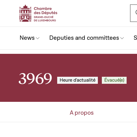
Ou
News
Deputies and committees
S
3969
Heure d'actualité
Évacué(e)
A propos