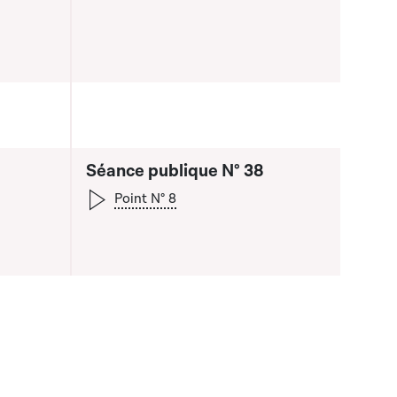
Séance publique N° 38
Point N° 8
a liste qui précède