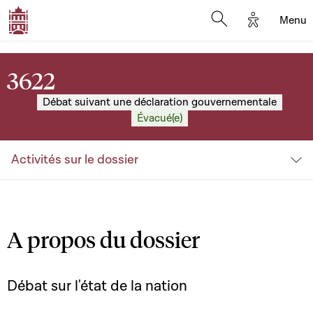
Options d'
Menu
Open search mod
3622
Débat suivant une déclaration gouvernementale
Évacué(e)
Activités sur le dossier
A propos du dossier
Débat sur l'état de la nation