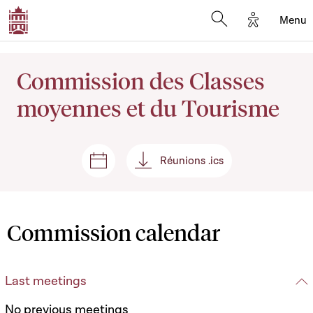
Options d'
Menu
Open search mod
Commission des Classes
moyennes et du Tourisme
Réunions .ics
Sessions and meetings
Réunions .ics
Commission calendar
Last meetings
No previous meetings