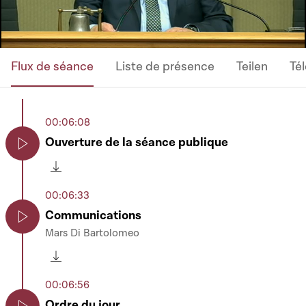
Flux de séance
Liste de présence
Teilen
Té
00:06:08
Ouverture de la séance publique
Play
Télécharger cette séquence
00:06:33
Communications
Mars Di Bartolomeo
Play
Télécharger cette séquence
00:06:56
Ordre du jour