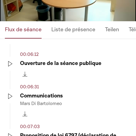
Flux de séance
Liste de présence
Teilen
Té
00:06:12
Ouverture de la séance publique
Play
Télécharger cette séquence
00:06:31
Communications
Mars Di Bartolomeo
Play
Télécharger cette séquence
00:07:03
Proposition de loi 6797 (déclaration de