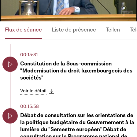
Flux de séance
Liste de présence
Teilen
Té
00:15:31
Constitution de la Sous-commission
"Modernisation du droit luxembourgeois des
Play
sociétés"
Voir le détail
Télécharger cette séquence
00:15:58
Débat de consultation sur les orientations de
la politique budgétaire du Gouvernement à la
Play
lumière du "Semestre européen" Débat de
consultation sur le Programme national de