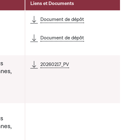
Liens et Documents
Document de dépôt
Document de dépôt
es
20260217_PV
nnes,
es
nnes,
 la liste qui précède