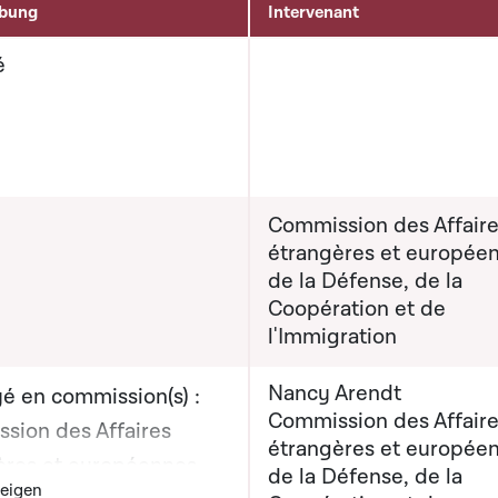
ibung
Intervenant
é
Commission des Affair
étrangères et europée
de la Défense, de la
Coopération et de
l'Immigration
Nancy Arendt
é en commission(s) :
Commission des Affair
sion des Affaires
étrangères et europée
ères et européennes,
de la Défense, de la
outon graphique servant à afficher ou cacher tous les éléments de
eigen