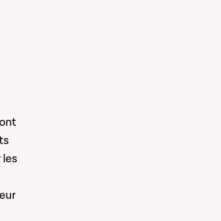
 ont
ts
 les
œur