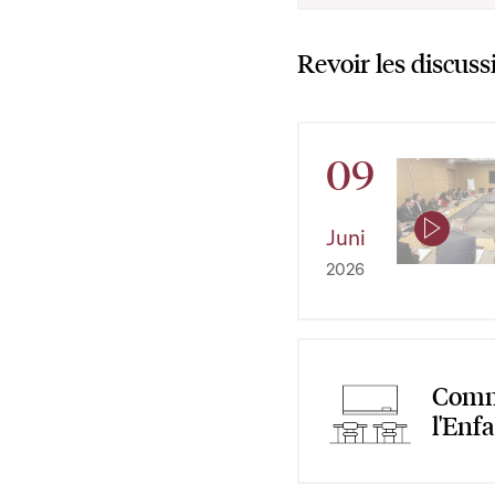
Revoir les discuss
09
Juni
2026
Commi
l'Enf