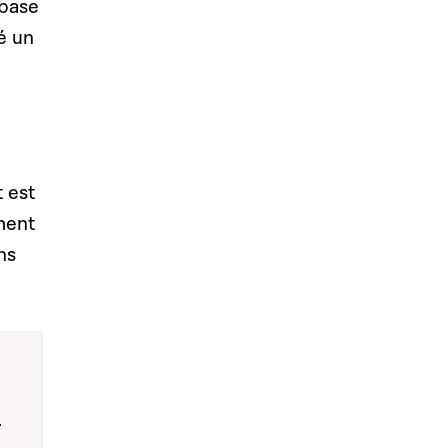
 base
é un
 est
ment
ns