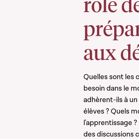
rôle d
prépar
aux dé
Quelles sont les 
besoin dans le m
adhèrent-ils à u
élèves ? Quels m
l'apprentissage 
des discussions 