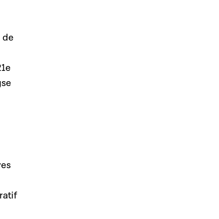
l de
21e
yse
ves
ratif