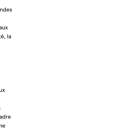
andes
naux
é, la
ux
n
cadre
mme