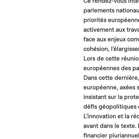
Ce rendez-vous int
parlements nationa
priorités européenn
activement aux trava
face aux enjeux com
cohésion, l’élargiss
Lors de cette réunio
européennes des par
Dans cette dernière,
européenne, axées su
insistant sur la pro
défis géopolitiques
L’innovation et la r
avant dans le texte.
financier pluriannu