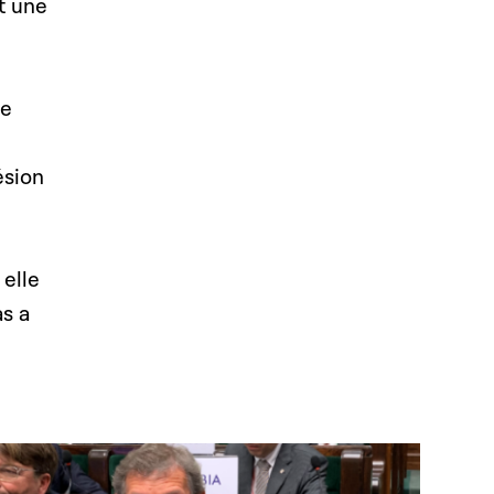
t une
te
ésion
 elle
as a
Open image in gallery