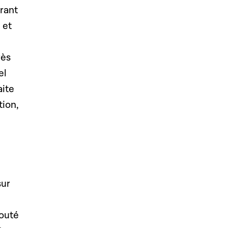
brant
 et
rès
el
aite
tion,
sur
jouté