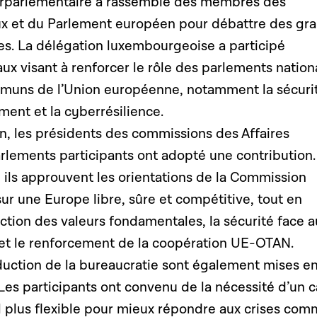
erparlementaire a rassemblé des membres des
ux et du Parlement européen pour débattre des gr
es. La délégation luxembourgeoise a participé
ux visant à renforcer le rôle des parlements natio
muns de l’Union européenne, notamment la sécurit
ement et la cyberrésilience.
n, les présidents des commissions des Affaires
lements participants ont adopté une contribution.
 ils approuvent les orientations de la Commission
r une Europe libre, sûre et compétitive, tout en
tection des valeurs fondamentales, la sécurité face a
 et le renforcement de la coopération UE-OTAN.
éduction de la bureaucratie sont également mises e
 Les participants ont convenu de la nécessité d’un 
el plus flexible pour mieux répondre aux crises co