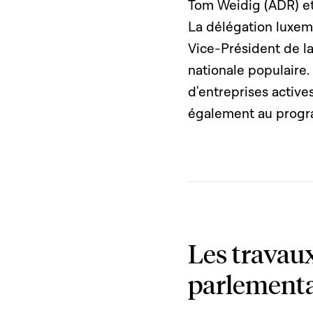
Tom Weidig (ADR) et
La délégation luxem
Vice-Président de l
nationale populaire.
d'entreprises activ
également au progra
Les travau
parlementa