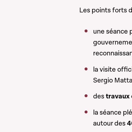
Les points forts 
une séance p
gouvernement
reconnaissan
la visite offi
Sergio Matta
des
travaux
la séance pl
autour des
4