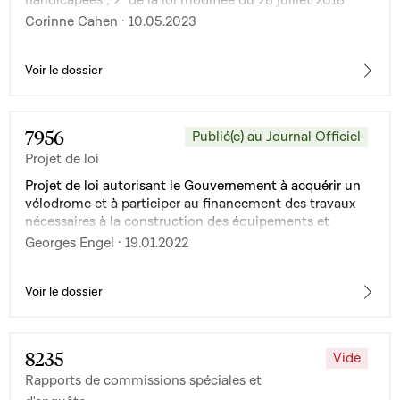
handicapées ; 2° de la loi modifiée du 28 juillet 2018
relative au revenu d'inclusion sociale
Corinne Cahen · 10.05.2023
Voir le dossier
7956
Publié(e) au Journal Officiel
Projet de loi
Projet de loi autorisant le Gouvernement à acquérir un
vélodrome et à participer au financement des travaux
nécessaires à la construction des équipements et
aménagements nécessaires à son exploitation
Georges Engel · 19.01.2022
Voir le dossier
8235
Vide
Rapports de commissions spéciales et