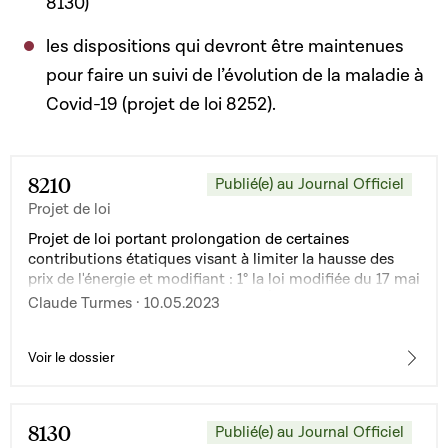
8130)
les dispositions qui devront être maintenues
pour faire un suivi de l’évolution de la maladie à
Covid-19 (projet de loi 8252).
8210
Publié(e) au Journal Officiel
Projet de loi
Projet de loi portant prolongation de certaines
contributions étatiques visant à limiter la hausse des
prix de l'énergie et modifiant : 1° la loi modifiée du 17 mai
2022 portant prise en charge par l'État des frais
Claude Turmes · 10.05.2023
engendrés par l'utilisation des réseaux de distribution de
gaz naturel ; 2° la loi du 2 décembre 2022 instituant une
contribution étatique visant à limiter la hausse des prix
Voir le dossier
d'approvisionnement en gaz naturel pour certains
clients finals ; 3° la loi du 23 décembre 2022 instituant
une contribution étatique visant à limiter la hausse des
8130
Publié(e) au Journal Officiel
prix des granulés de bois pour le chauffage primaire des