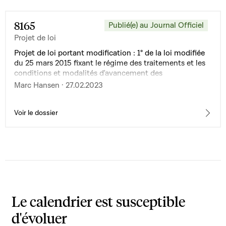
8165
Publié(e) au Journal Officiel
Projet de loi
Projet de loi portant modification : 1° de la loi modifiée
du 25 mars 2015 fixant le régime des traitements et les
conditions et modalités d'avancement des
fonctionnaires de l'État ; 2° de la loi modifiée du 25 mars
Marc Hansen · 27.02.2023
2015 déterminant le régime et les indemnités des
employés de l'État, en vue de la mise en oeuvre des
points 3, 4 et 11, de l'accord salarial dans la Fonction
Voir le dossier
publique du 9 décembre 2022
Le calendrier est susceptible
d'évoluer