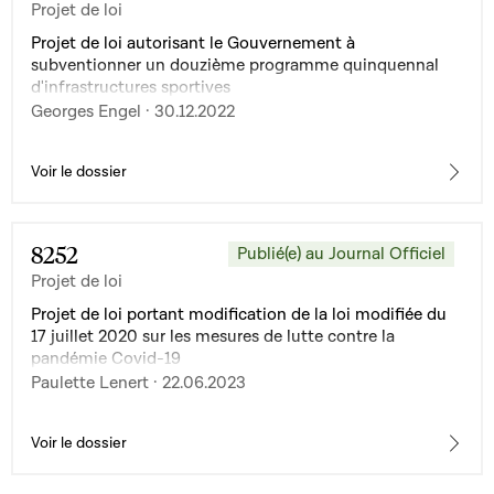
Projet de loi
ménages privés ; 4° la loi du 23 décembre 2022
instituant une contribution étatique visant à limiter la
Projet de loi autorisant le Gouvernement à
hausse des prix des services de charge de véhicules
subventionner un douzième programme quinquennal
électriques sur les bornes de charge accessibles au
d'infrastructures sportives
public ; 5° la loi du 17 mars 2023 instituant une
Georges Engel · 30.12.2022
contribution étatique visant à limiter la hausse des prix
d'approvisionnement en chaleur pour certains clients
raccordés à un réseau de chauffage urbain
Voir le dossier
8252
Publié(e) au Journal Officiel
Projet de loi
Projet de loi portant modification de la loi modifiée du
17 juillet 2020 sur les mesures de lutte contre la
pandémie Covid-19
Paulette Lenert · 22.06.2023
Voir le dossier