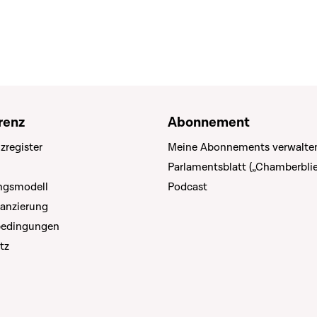
renz
Abonnement
zregister
Meine Abonnements verwalte
Parlamentsblatt („Chamberblie
ungsmodell
Podcast
nanzierung
bedingungen
tz