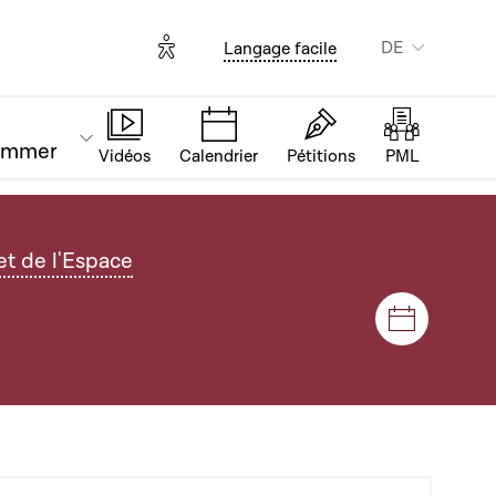
Options d'accessibilité
DE
Langage facile
ammer
Vidéos
Calendrier
Pétitions
PML
t de l'Espace
Plenar- u