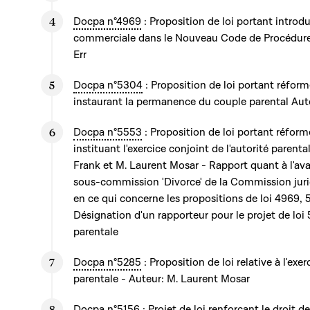
Docpa n°4969
: Proposition de loi portant introdu
commerciale dans le Nouveau Code de Procédure
Err
Docpa n°5304
: Proposition de loi portant réforme
instaurant la permanence du couple parental Au
Docpa n°5553
: Proposition de loi portant réforme 
instituant l'exercice conjoint de l'autorité paren
Frank et M. Laurent Mosar - Rapport quant à l'av
sous-commission 'Divorce' de la Commission juri
en ce qui concerne les propositions de loi 4969,
Désignation d'un rapporteur pour le projet de loi 5
parentale
Docpa n°5285
: Proposition de loi relative à l'exer
parentale - Auteur: M. Laurent Mosar
Docpa n°5156
: Projet de loi renforçant le droit d