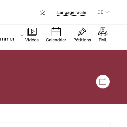
Options d'accessibilité
DE
Langage facile
ammer
Vidéos
Calendrier
Pétitions
PML
Plenar- u