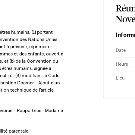
Réun
Nov
s êtres humains, (1) portant
Inform
Convention des Nations Unies
nt à prévenir, réprimer et
Date
femmes et des enfants, ouvert à
, et (b) de la Convention du
Heure
es êtres humains, signée à
nal ; et (3) modifiant le Code
Lieu
hristine Doerner - Ajout d'un
on technique de l'article
divorce - Rapportrice : Madame
ilité parentale