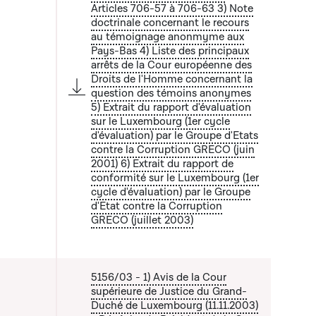
Articles 706-57 à 706-63 3) Note
 la liste qui précède
doctrinale concernant le recours
au témoignage anonmyme aux
Pays-Bas 4) Liste des principaux
arrêts de la Cour européenne des
Droits de l'Homme concernant la
question des témoins anonymes
5) Extrait du rapport d'évaluation
sur le Luxembourg (1er cycle
d'évaluation) par le Groupe d'Etats
contre la Corruption GRECO (juin
2001) 6) Extrait du rapport de
conformité sur le Luxembourg (1er
cycle d'évaluation) par le Groupe
d'Etat contre la Corruption
GRECO (juillet 2003)
5156/03 - 1) Avis de la Cour
supérieure de Justice du Grand-
Duché de Luxembourg (11.11.2003)