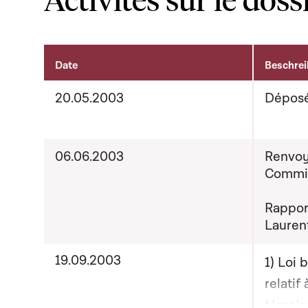
Date
Beschre
Activités sur le dossier
20.05.2003
Dépos
06.06.2003
Renvoy
Commis
Rapport
Lauren
19.09.2003
1) Loi 
relatif
témoin