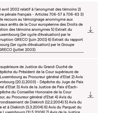
 avril 2002 relatif à l'anonymat des témoins 2)
re pénale français - Articles 706-57 à 706-63 3)
t le recours au témoignage anonmyme aux
ipaux arrêts de la Cour européenne des Droits de
tion des témoins anonymes 5) Extrait du
Luxembourg (1er cycle d'évaluation) par le
rruption GRECO (juin 2001) 6) Extrait du rapport
ourg (1er cycle d'évaluation) par le Groupe
 GRECO (juillet 2003)
r supérieure de Justice du Grand-Duché de
épêche du Président de la Cour supérieure de
Luxembourg au Procureur général d'Etat 2) Avis
xembourg (20.11.2003) - Dépêche du Juge de Paix
al d'Etat 3) Avis de la Justice de Paix d'Esch-
épêche du Conseiller Honoraire de la Cour
eur, au Procureur général d'Etat 4) Avis du
rrondissement de Diekirch (12.2.2004) 5) Avis du
 et à Diekirch (3.3.2004) 6) Avis du Parquet du
e Luxembourg (31.5.2006) 7) Avis de la Justice