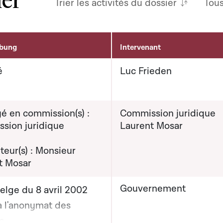
Trier les activités du dossier
Tou
ibung
Intervenant
é
Luc Frieden
é en commission(s) :
Commission juridique
sion juridique
Laurent Mosar
eur(s) : Monsieur
t Mosar
Gouvernement
belge du 8 avril 2002
 à l'anonymat des
s