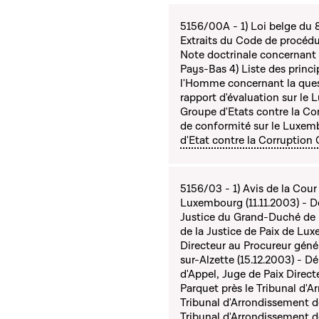
5156/00A - 1) Loi belge du 8
Extraits du Code de procédu
Note doctrinale concernan
Pays-Bas 4) Liste des princ
l'Homme concernant la ques
rapport d'évaluation sur le 
Groupe d'Etats contre la Co
de conformité sur le Luxemb
d'Etat contre la Corruption
5156/03 - 1) Avis de la Cou
Luxembourg (11.11.2003) - D
Justice du Grand-Duché de 
de la Justice de Paix de Lu
Directeur au Procureur génér
sur-Alzette (15.12.2003) - D
d'Appel, Juge de Paix Direct
Parquet près le Tribunal d'A
Tribunal d'Arrondissement de
Tribunal d'Arrondissement d