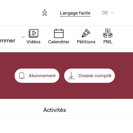
Options d'accessibilité
DE
Langage facile
ammer
Vidéos
Calendrier
Pétitions
PML
Abonnement
Dossier compilé
Abonnement
Activités