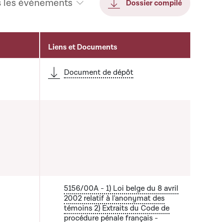
s les évènements
Dossier compilé
Liens et Documents
Document de dépôt
5156/00A - 1) Loi belge du 8 avril
2002 relatif à l'anonymat des
témoins 2) Extraits du Code de
procédure pénale français -