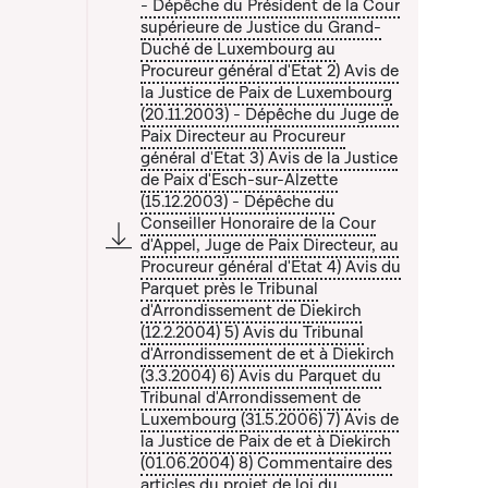
- Dépêche du Président de la Cour
supérieure de Justice du Grand-
 la liste qui précède
Duché de Luxembourg au
Procureur général d'Etat 2) Avis de
la Justice de Paix de Luxembourg
(20.11.2003) - Dépêche du Juge de
Paix Directeur au Procureur
général d'Etat 3) Avis de la Justice
de Paix d'Esch-sur-Alzette
(15.12.2003) - Dépêche du
Conseiller Honoraire de la Cour
d'Appel, Juge de Paix Directeur, au
Procureur général d'Etat 4) Avis du
Parquet près le Tribunal
d'Arrondissement de Diekirch
(12.2.2004) 5) Avis du Tribunal
d'Arrondissement de et à Diekirch
(3.3.2004) 6) Avis du Parquet du
Tribunal d'Arrondissement de
Luxembourg (31.5.2006) 7) Avis de
la Justice de Paix de et à Diekirch
(01.06.2004) 8) Commentaire des
articles du projet de loi du