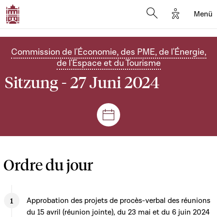
Options d'
Menü
Open search mod
Commission de l'Économie, des PME, de l'Énergie,
de l'Espace et du Tourisme
Sitzung - 27 Juni 2024
Plenar- und Ausschusssitz
Ordre du jour
Approbation des projets de procès-verbal des réunions
du 15 avril (réunion jointe), du 23 mai et du 6 juin 2024