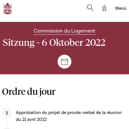
Options d'
Menü
Open search mod
Commission du Logement
Sitzung - 6 Oktober 2022
Plenar- und Ausschusssitz
Ordre du jour
Approbation du projet de procès-verbal de la réunion
du 21 avril 2022