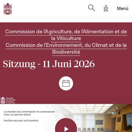
Options d'a
Menü
Open search moda
Commission de l'Agriculture, de l'Alimentation et de
la Viticulture
Commission de l'Environnement, du Climat et de la
Biodiversité
Sitzung - 11 Juni 2026
Plenar- und Ausschusssitz