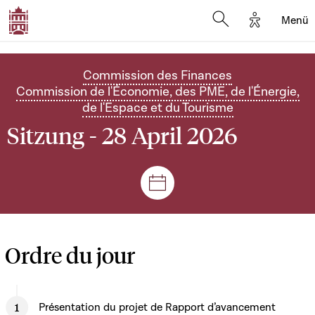
Options d'
Menü
Open search mod
Commission des Finances
Commission de l'Économie, des PME, de l'Énergie,
de l'Espace et du Tourisme
Sitzung - 28 April 2026
Plenar- und Ausschusssitz
Ordre du jour
Présentation du projet de Rapport d’avancement