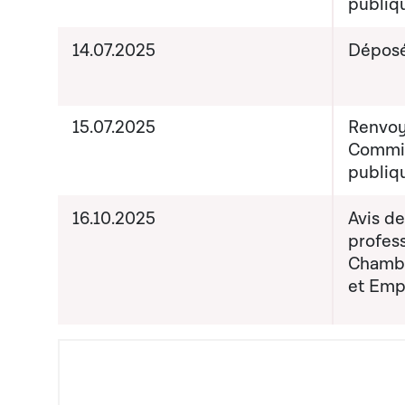
publiq
14.07.2025
Dépos
15.07.2025
Renvoy
Commis
publiq
16.10.2025
Avis d
profess
Chambr
et Emp