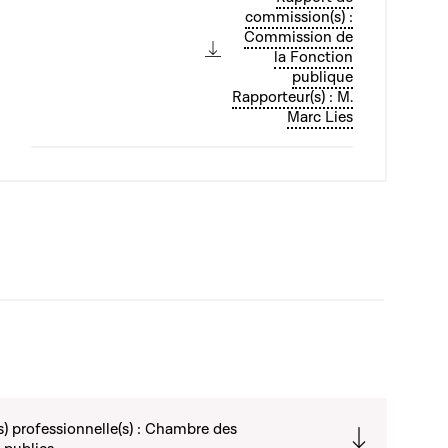
commission(s) :
Commission de
la Fonction
publique
Rapporteur(s) : M.
Marc Lies
) professionnelle(s) : Chambre des