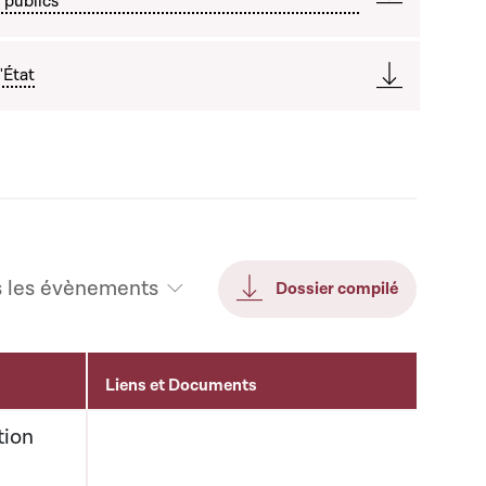
 publics
'État
s les évènements
Dossier compilé
Liens et Documents
tion