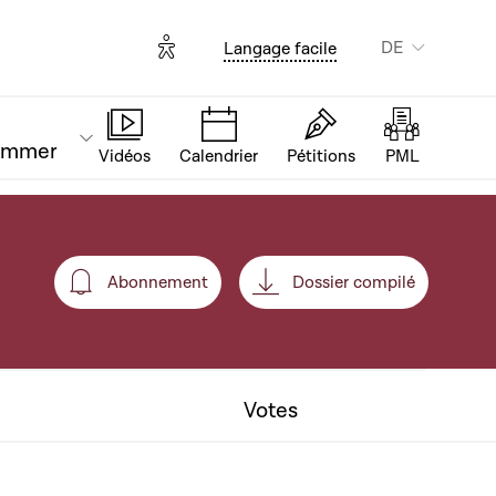
Options d'accessibilité
DE
Langage facile
ammer
Vidéos
Calendrier
Pétitions
PML
Abonnement
Dossier compilé
Abonnement
Votes