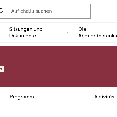
vrir l'écran de recherche
Auf chd.lu suchen
Sitzungen und
Die
Dokumente
Abgeordnetenk
ué
Programm
Activités