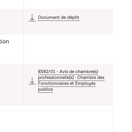
Document de dépôt
tion
8582/01 - Avis de chambre(s)
professionnelle(s) : Chambre des
Fonctionnaires et Employés
publics