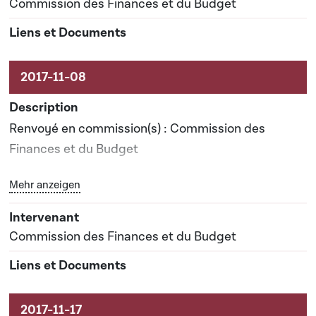
Commission des Finances et du Budget
Renvoyé en commission(s) : Commission des
Finances et du Budget
Bouton graphique servant à afficher ou cacher tous les 
Mehr anzeigen
Date prévisionnelle du rapport de commission : 04-
05-2018
Commission des Finances et du Budget