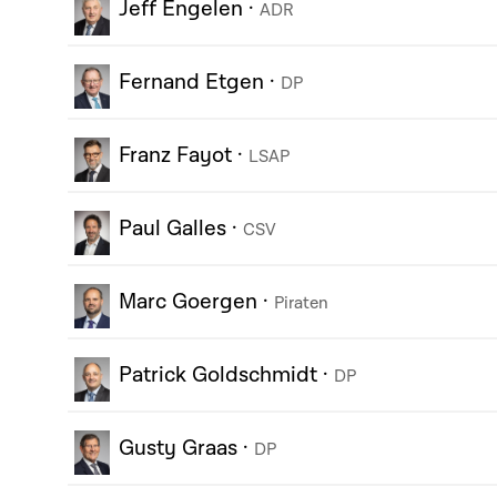
Jeff Engelen
·
ADR
Fernand Etgen
·
DP
Franz Fayot
·
LSAP
Paul Galles
·
CSV
Marc Goergen
·
Piraten
Patrick Goldschmidt
·
DP
Gusty Graas
·
DP