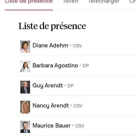
Liste de présence
Teilen
Télécharger
Or
Liste de présence
Diane Adehm
·
CSV
Barbara Agostino
·
DP
Guy Arendt
·
DP
Nancy Arendt
·
CSV
Maurice Bauer
·
CSV