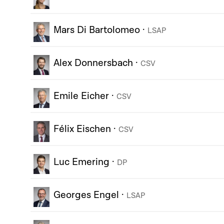
Mars Di Bartolomeo
·
LSAP
Alex Donnersbach
·
CSV
Emile Eicher
·
CSV
Félix Eischen
·
CSV
Luc Emering
·
DP
Georges Engel
·
LSAP