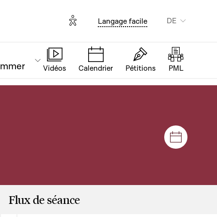
Options d'accessibilité
DE
Langage facile
ammer
Vidéos
Calendrier
Pétitions
PML
Plenar- u
Flux de séance