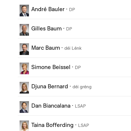
André Bauler
·
DP
Gilles Baum
·
DP
Marc Baum
·
déi Lénk
Simone Beissel
·
DP
Djuna Bernard
·
déi gréng
Dan Biancalana
·
LSAP
Taina Bofferding
·
LSAP