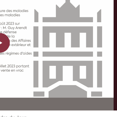
Play
Video