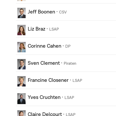
Jeff Boonen
·
CSV
Liz Braz
·
LSAP
Corinne Cahen
·
DP
Sven Clement
·
Piraten
Francine Closener
·
LSAP
Yves Cruchten
·
LSAP
Claire Delcourt
·
LSAP