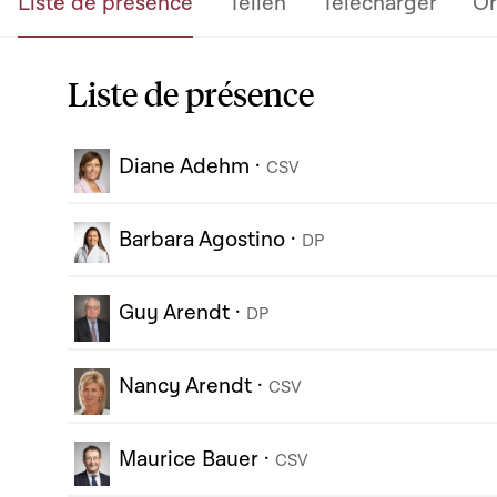
Liste de présence
Teilen
Télécharger
Or
Liste de présence
Diane Adehm
·
CSV
Barbara Agostino
·
DP
Guy Arendt
·
DP
Nancy Arendt
·
CSV
Maurice Bauer
·
CSV