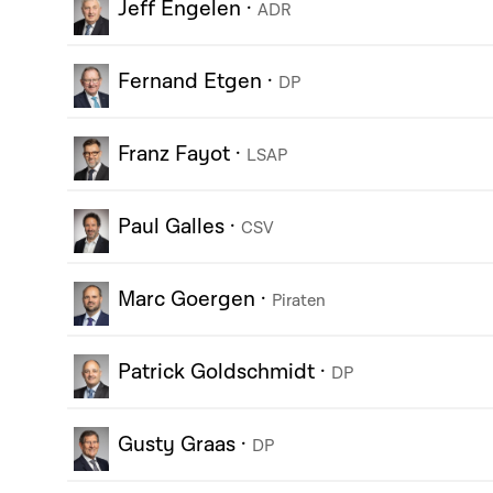
Jeff Engelen
·
ADR
Fernand Etgen
·
DP
Franz Fayot
·
LSAP
Paul Galles
·
CSV
Marc Goergen
·
Piraten
Patrick Goldschmidt
·
DP
Gusty Graas
·
DP