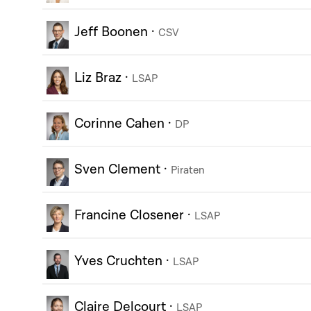
Jeff Boonen
·
CSV
Liz Braz
·
LSAP
Corinne Cahen
·
DP
Sven Clement
·
Piraten
Francine Closener
·
LSAP
Yves Cruchten
·
LSAP
Claire Delcourt
·
LSAP