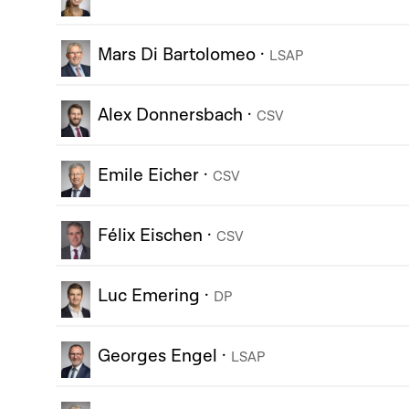
Mars Di Bartolomeo
·
LSAP
Alex Donnersbach
·
CSV
Emile Eicher
·
CSV
Félix Eischen
·
CSV
Luc Emering
·
DP
Georges Engel
·
LSAP