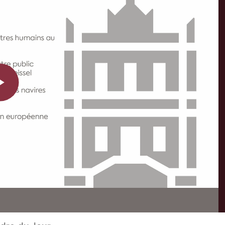
Play
Video