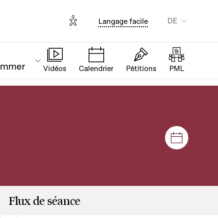
Options d'accessibilité
DE
Langage facile
ammer
Vidéos
Calendrier
Pétitions
PML
Plenar- u
Flux de séance