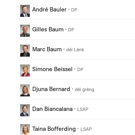
André Bauler
·
DP
Gilles Baum
·
DP
Marc Baum
·
déi Lénk
Simone Beissel
·
DP
Djuna Bernard
·
déi gréng
Dan Biancalana
·
LSAP
Taina Bofferding
·
LSAP