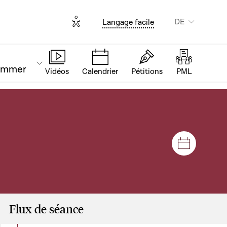
Options d'accessibilité
DE
Langage facile
ammer
Vidéos
Calendrier
Pétitions
PML
Plenar- u
Flux de séance