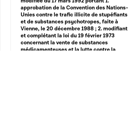
modifiée du 17 mars 1992 portant 1.
approbation de la Convention des Nations-
Unies contre le trafic illicite de stupéfiants
et de substances psychotropes, faite à
Vienne, le 20 décembre 1988 ; 2. modifiant
et complétant la loi du 19 février 1973
concernant la vente de substances
médicamenteuses et la lutte contre la
toxicomanie ; 3. modifiant et complétant
certaines dispositions du Code d'instruction
criminelle ; 8° de la loi modifiée du 14 juin
2001 portant 1. approbation de la Convention
du Conseil de l'Europe relative au
blanchiment, au dépistage, à la saisie et à la
confiscation des produits du crime, faite à
Strasbourg, le 8 novembre 1990 ; 2.
modification de certaines dispositions du
code pénal; 3. modification de la loi du 17
mars 1992 1. portant approbation de la
Convention des Nations-Unies contre le