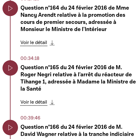
Télécharger cette séquence
Question n°164 du 24 février 2016 de Mme
02:17:43
Nancy Arendt relative à la promotion des
Play
cours de premier secours, adressée à
Motion de M. Fernand Kartheiser relative à
Monsieur le Ministre de l'Intérieur
l'amélioration des relations avec la Russie en
Play
oeuvrant au sein de l'Union européenne et
Voir le détail
des instances internationales en ce sens et
Télécharger cette séquence
relative à la levée des sanctions contre la
00:34:18
Russie
Question n°165 du 24 février 2016 de M.
Voir le détail
Roger Negri relative à l'arrêt du réacteur de
Télécharger cette séquence
Play
Tihange 1, adressée à Madame la Ministre de
02:51:46
la Santé
Ordre du jour
Voir le détail
Mars Di Bartolomeo
Télécharger cette séquence
Play
00:39:46
Télécharger cette séquence
Question n°166 du 24 février 2016 de M.
02:52:01
David Wagner relative à la tranche indiciaire
6786 - Projet de loi portant approbation de la
Play