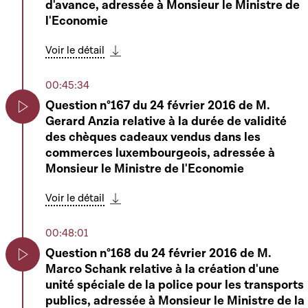
d'avance, adressée à Monsieur le Ministre de
Convention en matière de sécurité sociale
l'Economie
Play
entre le Grand-Duché de Luxembourg et le
Japon, signée à Tokyo le 10 octobre 2014 -
Voir le détail
Rapportrice : Madame Taina Bofferding et
Télécharger cette séquence
6802 - Projet de loi portant approbation de
00:45:34
la Convention en matière de sécurité sociale
Question n°167 du 24 février 2016 de M.
entre le Grand-Duché de Luxembourg et la
Gerard Anzia relative à la durée de validité
République d'Albanie, signée à Luxembourg,
Play
des chèques cadeaux vendus dans les
le 27 octobre 2014 - Rapportrice : Madame
commerces luxembourgeois, adressée à
Taina Bofferding
Monsieur le Ministre de l'Economie
Voir le détail
Télécharger cette séquence
Voir le détail
Télécharger cette séquence
03:03:31
00:48:01
6833 - Projet de loi portant approbation de la
Question n°168 du 24 février 2016 de M.
Convention entre le Grand-Duché de
Play
Marco Schank relative à la création d'une
Luxembourg et le Royaume de Belgique sur
Play
unité spéciale de la police pour les transports
la coopération et l'entraide administrative en
publics, adressée à Monsieur le Ministre de la
matière de sécurité sociale, signée à