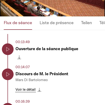
Flux de séance
Liste de présence
Teilen
Té
00:13:49
Ouverture de la séance publique
Play
Télécharger cette séquence
00:14:07
Discours de M. le Président
Mars Di Bartolomeo
Play
Voir le détail
Télécharger cette séquence
00:16:39