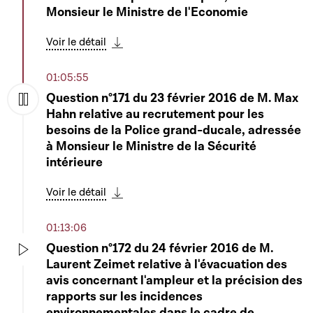
Monsieur le Ministre de l'Economie
Voir le détail
Télécharger cette séquence
Voir le détail
03:40:00
Télécharger cette séquence
6896 - Projet de loi portant approbation de
01:05:55
l'Accord entre le Gouvernement du Grand-
Play
Question n°171 du 23 février 2016 de M. Max
Duché de Luxembourg et le Gouvernement
Hahn relative au recrutement pour les
de la République française relatif à
Play
besoins de la Police grand-ducale, adressée
l'assistance et à la coopération dans le
à Monsieur le Ministre de la Sécurité
domaine de la sécurité civile, signé à Paris le
intérieure
26 mai 2015 - Rapporteur : Monsieur Frank
Arndt
Voir le détail
Télécharger cette séquence
Voir le détail
Télécharger cette séquence
01:13:06
03:54:23
Question n°172 du 24 février 2016 de M.
Laurent Zeimet relative à l'évacuation des
Interpellation de M. Marc Spautz sur le
Play
avis concernant l'ampleur et la précision des
marché du travail
Play
rapports sur les incidences
environnementales dans le cadre de