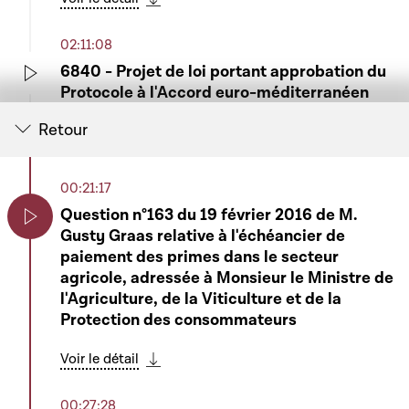
Télécharger cette séquence
02:11:08
6840 - Projet de loi portant approbation du
Protocole à l'Accord euro-méditerranéen
Play
instituant une association entre la
Retour
Communauté européenne et ses Etats
membres, d'une part, et la République
libanaise, d'autre part, visant à tenir compte
00:21:17
de l'adhésion à l'Union européenne de la
Question n°163 du 19 février 2016 de M.
République tchèque, de la République
Gusty Graas relative à l'échéancier de
d'Estonie, de la République de Chypre, de la
Play
paiement des primes dans le secteur
République de Lettonie, de la République de
agricole, adressée à Monsieur le Ministre de
Lituanie, de la République de Hongrie, de
l'Agriculture, de la Viticulture et de la
Malte, de la République de Pologne, de la
Protection des consommateurs
République de Slovénie et de la République
slovaque, signé à Bruxelles, le 1er avril 2015 -
Voir le détail
Rapportrice : Madame Claudia Dall'Agnol
Télécharger cette séquence
Voir le détail
00:27:28