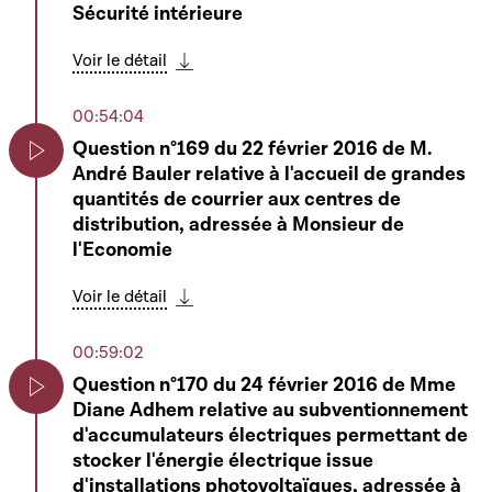
Sécurité intérieure
Bruxelles, le 5 février 2015 - Rapporteur :
Monsieur Georges Engel
Voir le détail
Télécharger cette séquence
Voir le détail
Télécharger cette séquence
00:54:04
03:08:56
Question n°169 du 22 février 2016 de M.
André Bauler relative à l'accueil de grandes
6879 - Projet de loi portant fusion des
Play
quantités de courrier aux centres de
communes de Boevange-sur-Attert et de
Play
distribution, adressée à Monsieur de
Tuntange - Rapporteur : Monsieur Yves
l'Economie
Cruchten
Voir le détail
Voir le détail
Télécharger cette séquence
Télécharger cette séquence
00:59:02
03:24:29
Question n°170 du 24 février 2016 de Mme
6880 - Projet de loi portant fusion des
Diane Adhem relative au subventionnement
communes de Hobscheid et de
Play
Play
d'accumulateurs électriques permettant de
Septfontaines - Rapporteur : Monsieur Yves
stocker l'énergie électrique issue
Cruchten
d'installations photovoltaïques, adressée à