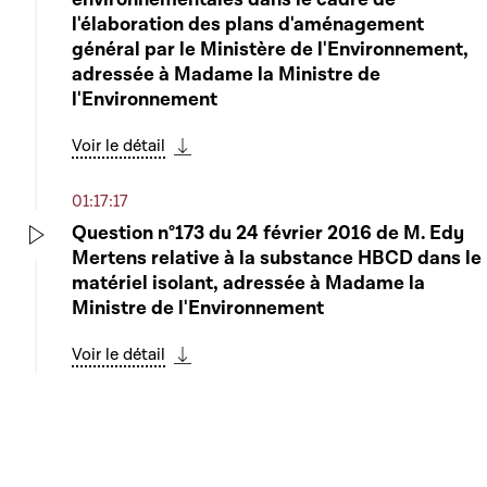
Voir le détail
Télécharger cette séquence
l'élaboration des plans d'aménagement
général par le Ministère de l'Environnement,
06:34:54
adressée à Madame la Ministre de
Fin de la séance publique
l'Environnement
Play
Télécharger cette séquence
Voir le détail
Télécharger cette séquence
01:17:17
Question n°173 du 24 février 2016 de M. Edy
Mertens relative à la substance HBCD dans le
Play
matériel isolant, adressée à Madame la
Ministre de l'Environnement
Voir le détail
Informationen
Télécharger cette séquence
Transparenz
Abonnement