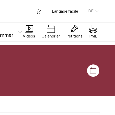
Options d'accessibilité
DE
Langage facile
ammer
Vidéos
Calendrier
Pétitions
PML
Plenar- u