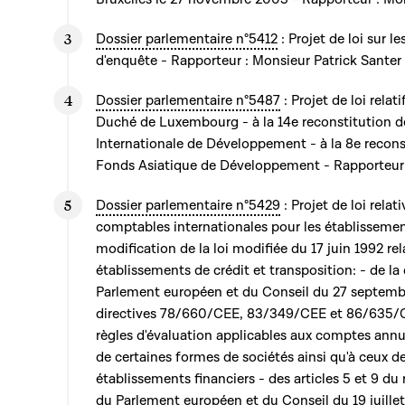
Dossier parlementaire n°5412
: Projet de loi sur
d'enquête - Rapporteur : Monsieur Patrick Santer
Dossier parlementaire n°5487
: Projet de loi relat
Duché de Luxembourg - à la 14e reconstitution d
Internationale de Développement - à la 8e recons
Fonds Asiatique de Développement - Rapporteur
Dossier parlementaire n°5429
: Projet de loi rela
comptables internationales pour les établissemen
modification de la loi modifiée du 17 juin 1992 r
établissements de crédit et transposition: - de l
Parlement européen et du Conseil du 27 septemb
directives 78/660/CEE, 83/349/CEE et 86/635/C
règles d'évaluation applicables aux comptes ann
de certaines formes de sociétés ainsi qu'à ceux d
établissements financiers - des articles 5 et 9 
du Parlement européen et du Conseil du 19 juillet