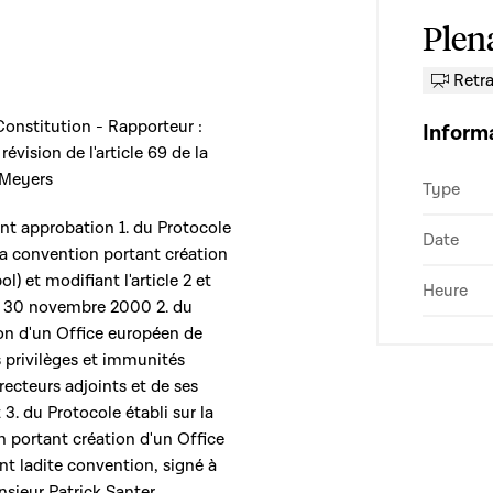
Plen
Retr
 Constitution - Rapporteur :
Inform
vision de l'article 69 de la
 Meyers
Type
ant approbation 1. du Protocole
Date
e la convention portant création
) et modifiant l'article 2 et
Heure
 le 30 novembre 2000 2. du
on d'un Office européen de
s privilèges et immunités
ecteurs adjoints et de ses
3. du Protocole établi sur la
on portant création d'un Office
nt ladite convention, signé à
sieur Patrick Santer