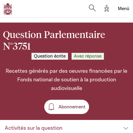
Options d'a
Menü
Open search moda
Question Parlementaire
N°3751
Question écrite
Avec réponse
Recettes générés par des oeuvres financées par le
Fonds national de soutien à la production
audiovisuelle
Abonnement
Abonnement
Activités sur la question