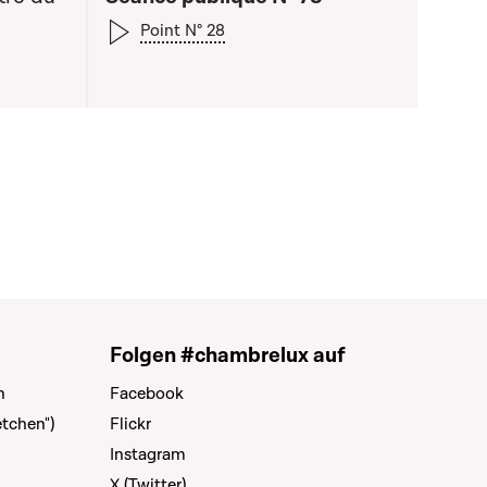
Point N° 28
Folgen #chambrelux auf
n
Facebook
tchen")
Flickr
Instagram
X (Twitter)