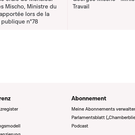
s Mischo, Ministre du
Travail
 apportée lors de la
 publique n°78
renz
Abonnement
zregister
Meine Abonnements verwalte
Parlamentsblatt („Chamberblie
ungsmodell
Podcast
nanzierung