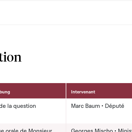
tion
ibung
Intervenant
de la question
Marc Baum • Député
e orale de Monsieur
Georges Mischo • Minis