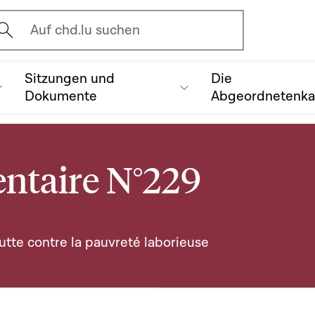
vrir l'écran de recherche
Auf chd.lu suchen
Sitzungen und
Die
Dokumente
Abgeordnetenk
ntaire N°229
tte contre la pauvreté laborieuse