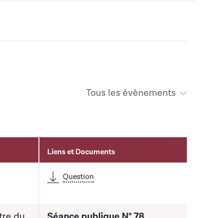
Tous les évènements
Liens et Documents
Question
tre du
Séance publique N° 78