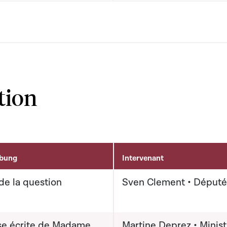
tion
ibung
Intervenant
de la question
Sven Clement • Député
e écrite de Madame
Martine Deprez • Minist