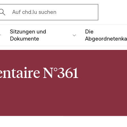
vrir l'écran de recherche
Auf chd.lu suchen
Sitzungen und
Die
Dokumente
Abgeordnetenk
ntaire N°361