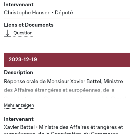
Christophe Hansen • Député
Question
Réponse orale de Monsieur Xavier Bettel, Ministre
des Affaires étrangères et européennes, de la
Coopération, du Commerce extérieur et à la Grande
Bouton graphique servant à afficher ou cacher tous les 
Mehr anzeigen
Région apportée lors de la séance publique n°7
Xavier Bettel • Ministre des Affaires étrangères et