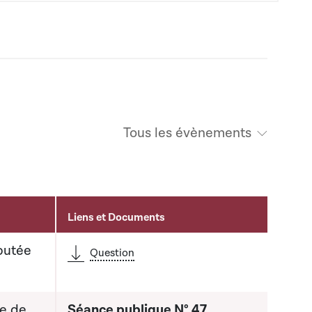
Tous les évènements
Liens et Documents
putée
Question
re de
Séance publique N° 47