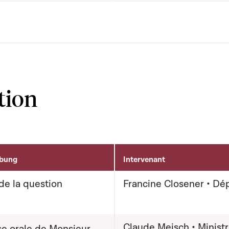
tion
ibung
Intervenant
de la question
Francine Closener • Dé
Claude Meisch • Minist