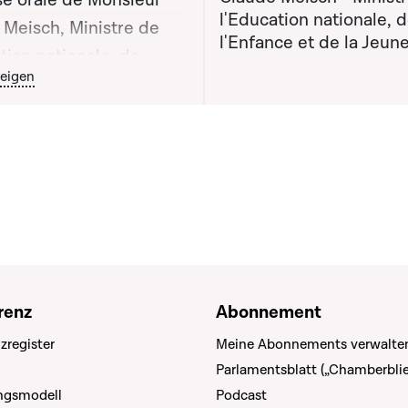
e orale de Monsieur
l'Education nationale, 
 Meisch, Ministre de
l'Enfance et de la Jeun
tion nationale, de
outon graphique servant à afficher ou cacher tous les éléments de
eigen
ce et de la Jeunesse
e lors de la séance
ue n°47
renz
Abonnement
zregister
Meine Abonnements verwalte
Parlamentsblatt („Chamberblie
ungsmodell
Podcast