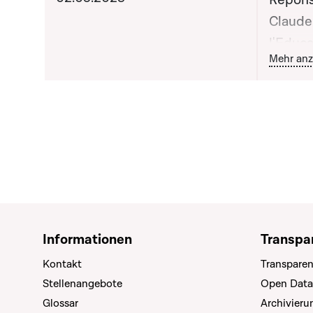
Répons
Claude
l'Educa
B
Mehr anz
l'Enfan
apporté
publiq
Informationen
Transpa
Kontakt
Transparen
Stellenangebote
Open Data
Glossar
Archivier