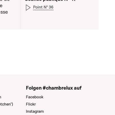
de
Point N° 36
esse
 la liste qui précède
Folgen #chambrelux auf
n
Facebook
tchen")
Flickr
Instagram