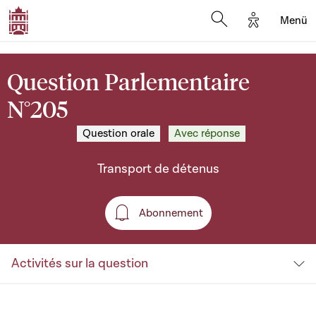
Options d'a
Menü
Open search moda
Question Parlementaire
N°205
Question orale
Avec réponse
Transport de détenus
Abonnement
Abonnement
Activités sur la question