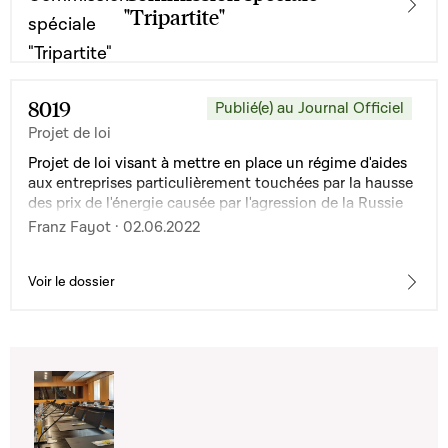
"Tripartite"
8019
Publié(e) au Journal Officiel
Projet de loi
Projet de loi visant à mettre en place un régime d'aides
aux entreprises particulièrement touchées par la hausse
des prix de l'énergie causée par l'agression de la Russie
contre l'Ukraine
Franz Fayot · 02.06.2022
Voir le dossier