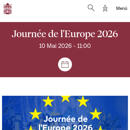
Options d'
Menü
Open search mod
Journée de l'Europe 2026
10 Mai 2026
- 11:00
Plenar- und Ausschusssitz