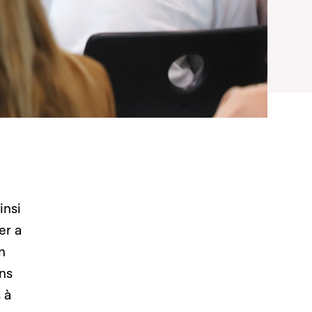
insi
er a
n
ons
 à