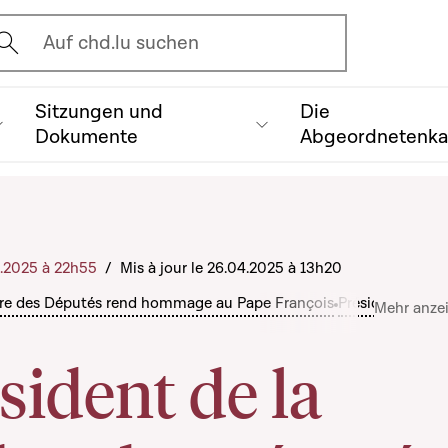
vrir l'écran de recherche
Auf chd.lu suchen
Sitzungen und
Die
Dokumente
Abgeordnetenk
4.2025 à 22h55
/
Mis à jour le 26.04.2025 à 13h20
bre des Députés rend hommage au Pape François
Président
Mehr anze
sident de la