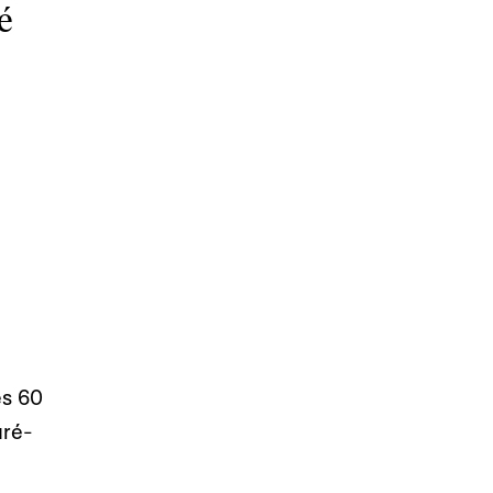
é
es 60
uré-