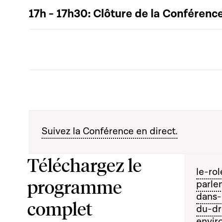
17h - 17h30: Clôture de la Conférenc
Suivez la Conférence en direct.
Téléchargez le
le-ro
programme
parle
dans-
complet
du-dr
envir