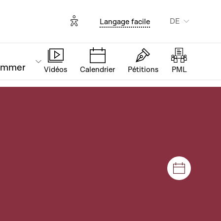
Options d'accessibilité
DE
Langage facile
ammer
Vidéos
Calendrier
Pétitions
PML
Plenar- u