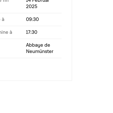
 fin
14 Februar
2025
 à
09:30
mine à
17:30
Abbaye de
Neumünster