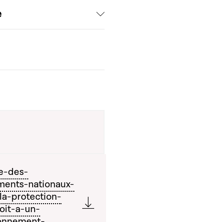
e
le-des-
ments-nationaux-
la-protection-
oit-a-un-
onnement-