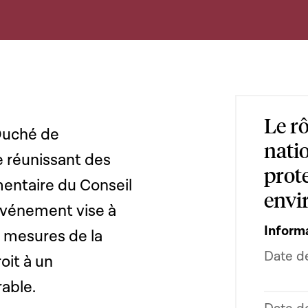
Le r
Duché de
nati
 réunissant des
prote
entaire du Conseil
envi
 événement vise à
Inform
s mesures de la
Date d
roit à un
rable.