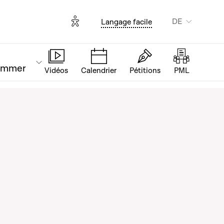
Options d'accessibilité
DE
Langage facile
ammer
Vidéos
Calendrier
Pétitions
PML