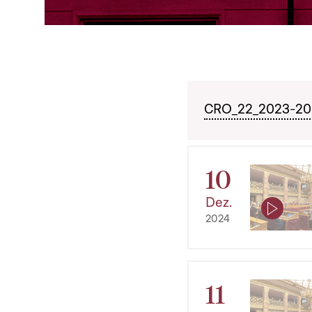
CRO_22_2023-2028
10
Dez.
2024
11