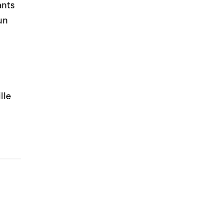
ants
un
lle