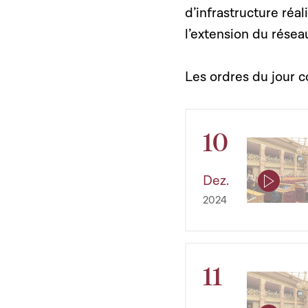
d’infrastructure réal
l’extension du rése
Les ordres du jour 
10
Dez.
2024
11