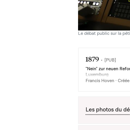
Le débat public sur la pét
1879
[PUB]
"Nein" zur neuen Refo
Luxemburg
Francis Hoven · Créée 
Les photos du déb