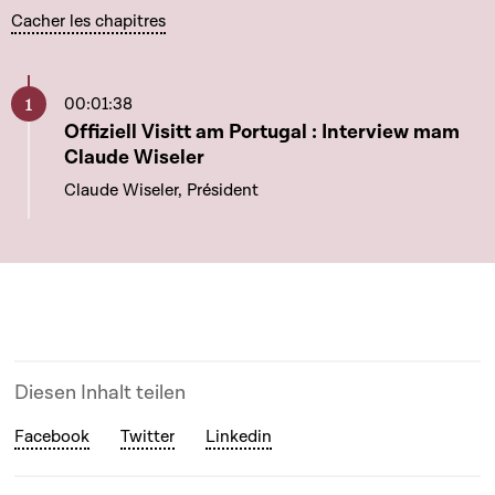
Cacher les chapitres
00:01:38
Aller à ce chapitre
Offiziell Visitt am Portugal : Interview mam
Claude Wiseler
Claude Wiseler, Président
Diesen Inhalt teilen
Facebook
Twitter
Linkedin