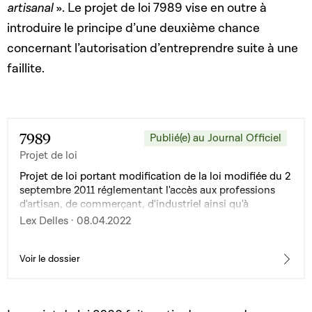
artisanal
». Le projet de loi 7989 vise en outre à
introduire le principe d’une deuxième chance
concernant l’autorisation d’entreprendre suite à une
faillite.
7989
Publié(e) au Journal Officiel
Projet de loi
Projet de loi portant modification de la loi modifiée du 2
septembre 2011 réglementant l'accès aux professions
d'artisan, de commerçant, d'industriel ainsi qu'à
certaines professions libérales
Lex Delles · 08.04.2022
Voir le dossier