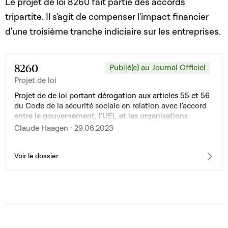
Le projet de loi 8260 fait partie des accords
tripartite. Il s'agit de compenser l'impact financier
d'une troisième tranche indiciaire sur les entreprises.
8260
Publié(e) au Journal Officiel
Projet de loi
Projet de de loi portant dérogation aux articles 55 et 56
du Code de la sécurité sociale en relation avec l'accord
entre le gouvernement, l'UEL et les organisations
syndicales OGBL, LCGB et CGFP du 7 mars 2023
Claude Haagen · 29.06.2023
Voir le dossier