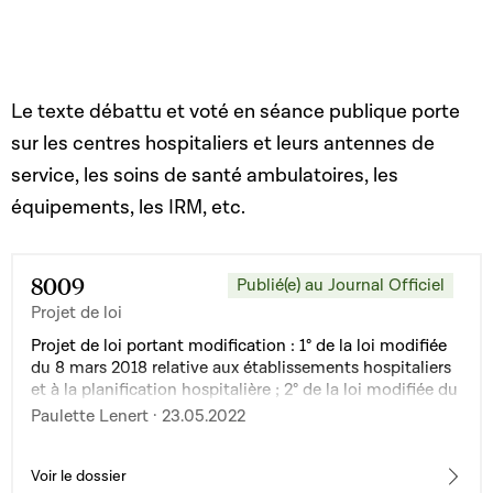
Le texte débattu et voté en séance publique porte
sur les centres hospitaliers et leurs antennes de
service, les soins de santé ambulatoires, les
équipements, les IRM, etc.
8009
Publié(e) au Journal Officiel
Projet de loi
Projet de loi portant modification : 1° de la loi modifiée
du 8 mars 2018 relative aux établissements hospitaliers
et à la planification hospitalière ; 2° de la loi modifiée du
29 avril 1983 relative à l'exercice de la profession de
Paulette Lenert · 23.05.2022
médecin, de médecin-dentiste et de médecin-
vétérinaire ; 3° du Code de la sécurité sociale
Voir le dossier