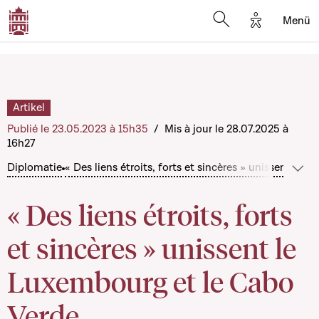
Options d'a
Menü
Open search moda
Artikel
Publié le 23.05.2023 à 15h35
/
Mis à jour le 28.07.2025 à
16h27
Diplomatie
« Des liens étroits, forts et sincères » unissent le
Mehr
« Des liens étroits, forts
et sincères » unissent le
Luxembourg et le Cabo
Verde