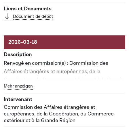
Document de dépôt
Renvoyé en commission(s) : Commission des
Affaires étrangères et européennes, de la
Coopération, du Commerce extérieur et à la Grande
Bouton graphique servant à afficher ou cacher tous les 
Mehr anzeigen
Région
Commission des Affaires étrangères et
européennes, de la Coopération, du Commerce
extérieur et à la Grande Région